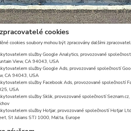
e mít váš prohlížeč použití cookies zakázáno, nemůžeme ale zar
 zpracovatelé cookies
ěné cookies soubory mohou být zpracovány dalšími zpracovateli
kytovatelem služby Google Analytics, provozované společností
ntain View, CA 94043, USA
kytovatelem služby Google Ads, provozované společností Goog
w, CA 94043, USA
kytovatelem služby Facebook Ads, provozované společností Fa
025, USA
kytovatelem služby Sklik, provozované společností Seznam.cz, a
chov
kytovatelem služby Hotjar, provozované společností Hotjar Ltd, 
eet, St Julians STJ 1000, Malta, Europe