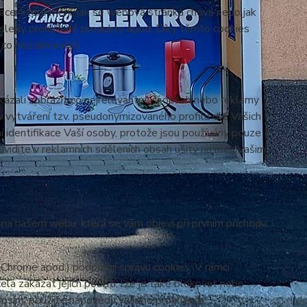
ace, které mění, jak se webová stránka chová nebo jak
osledy prohlížené produkty apod. Díky těmto cookies
o nejzajímavější.
zali zobrazit co nejrelevantnější obsah nebo reklamy
ky vytváření tzv. pseudonymizovaného profilu dle Vašich
í identifikace Vaší osoby, protože jsou používány pouze
vidíte v reklamních sděleních obsah ušitý na míru Vašim
y na našem webu, která se vám objeví při prvním příchodu
 Chrome apod.) podporují správu cookies. V rámci
la zakázat jejich použití, lze je také blokovat nebo
prosím, použijte nápovědu vašeho prohlížeče.