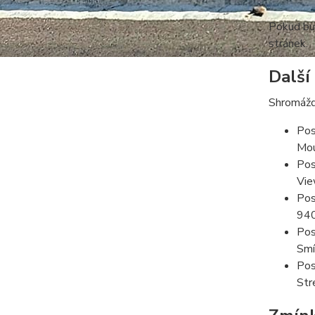
Pokud bud
stránek.
Další
Shromážd
Pos
Mou
Pos
Vie
Pos
94
Pos
Smí
Pos
Str