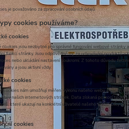
ies je považováno za zpracování osobních údajů.
typy cookies používáme?
cké cookies
 cookies jsou nezbytné pro správné fungování webové stránky a 
ní funkcí stránky. Jsou odpovědné mj. za uchovávání produktů v ko
roces nebo ukládání nastavení soukromí. Z tohoto důvodu techn
vovány a jsou aktivní vždy.
ické cookies
é cookies nám umožňují měření výkonu našeho webu a našich rek
vštěv našich internetových stránek. Data získaná pomocí těcht
átorů, které ukazují na konkrétní uživatelé našeho webu. Díky 
ránek.
enční cookies