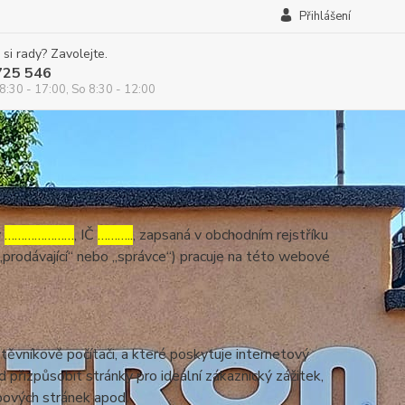
Přihlášení
 si rady? Zavolejte.
725 546
8:30 - 17:00, So 8:30 - 12:00
v
…………………
, IČ
………..
, zapsaná v obchodním rejstříku
„prodávající“ nebo „správce“) pracuje na této webové
ěvníkově počítači, a které poskytuje internetový
d přizpůsobit stránky pro ideální zákaznický zážitek,
bových stránek apod.