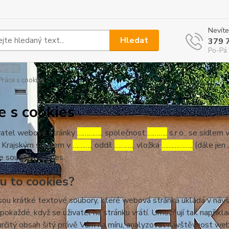
Nevíte
Hledat
379 
Po-Pá 
ráce s cookies
e s cookies
atel webové stránky
………….
, společnost
………..
s.r.o., se sídlem 
 Krajským soudem v
……….
, oddíl
……….
, vložka
……………..
(dále jen 
e soubory cookies.
ou to cookies?
sou krátké textové soubory, které webová stránka ukládá v návšt
 pokaždé, když se uživatel na stránku vrátí. Umožňují tak napříkla
určitý obsah šitý právě Vám na míru, analyzovat návštěvnost we