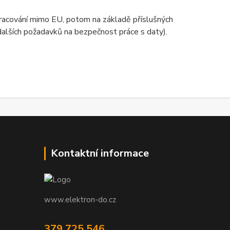
zpracování mimo EU, potom na základě příslušných
 dalších požadavků na bezpečnost práce s daty).
Kontaktní informace
www.elektron-do.cz
379 725 546