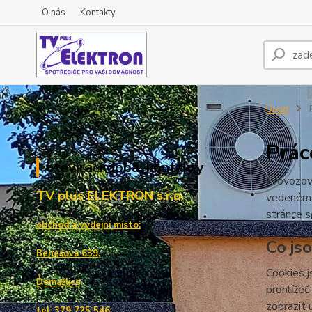
O nás
Kontakty
Úvod
P
Prác
otevírací doba, kontakty
Provozov
TV plus ELEKTRON s.r.o.
vedeném
stránce s
obchod a výdejní místo:
Co js
Benešova 639,
Cookies j
Domažlice
prohlížeč
zobrazit 
tel: 379 725 546