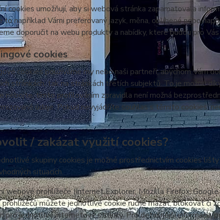
ní cookies umožňují, aby si webová stránka zapamatovala inform
e to například Vámi preferovaný jazyk, měna, oblíbené nebo nap
e doporučit na webu produkty a nabídky, které budou pro Vás c
ingové cookies
ové cookies používáme my nebo naši partneři, abychom Vám doká
šich stránkách, tak na stránkách třetích subjektů. To je možné dí
e nebojte, tímto profilováním zpravidla není možná bezprostředn
izované údaje. Pokud nevyjádříte souhlas s těmito cookies, neu
volit / zakázat využití cookies?
ednotlivé skupiny cookies je možné prostřednictvím cookies lišt
 vhodných situacích.
í webové prohlížeče (Internet Explorer, Mozilla Firefox, Google
 prohlížečů můžete jednotlivé cookie ručně mazat, blokovat či zce
en pro jednotlivé internetové stránky. Pro detailnější informace, 