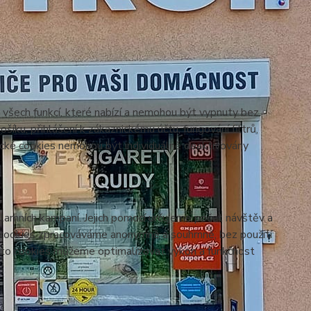
všech funkcí, které nabízí a nemohou být vypnuty bez
šíku, přihlášení k zákaznickému účtu, fungování filtrů,
ické cookies nemohou být individuálně deaktivovány
lamních kampaní. Jejich pomocí určujeme počet návštěv a
o cookies zpracováváme anonymně a souhrnně, bez použití
těmto cookies můžeme optimalizovat výkon a funkčnost