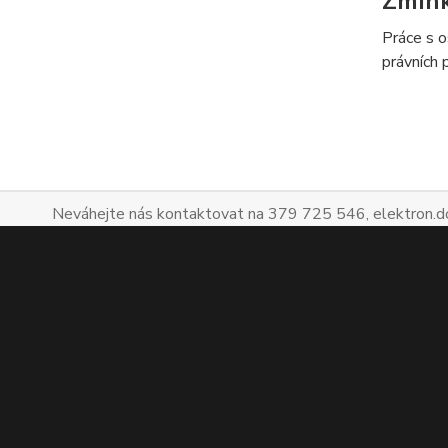
Zmín
Práce s o
právních 
Neváhejte nás kontaktovat na 379 725 546, elektron.d