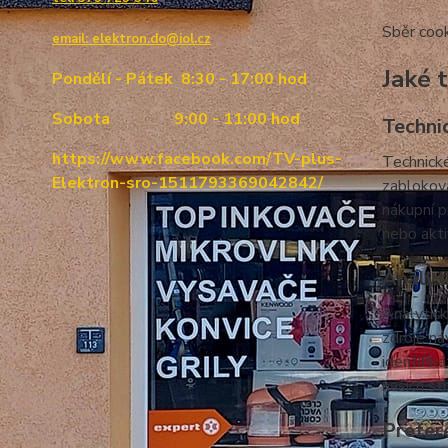
Sběr cook
email:
elektron.do@iol.cz
Jaké 
Pondělí - Pátek 8:30 - 17:00 hod
Sobota 9:00 - 11:00 hod
Techni
https://www.facebook.com/TV-plus-
Technické
Elektron-sro-1511793369042842/
zabloková
nákupní p
nebo akti
Analyt
Analytick
zdroje ná
identifik
našich st
Prefer