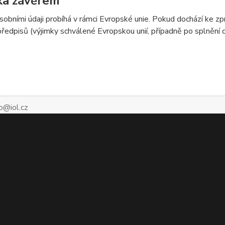
ka závěrem
sobními údaji probíhá v rámci Evropské unie. Pokud dochází ke 
předpisů (výjimky schválené Evropskou unií, případně po splnění
o@iol.cz