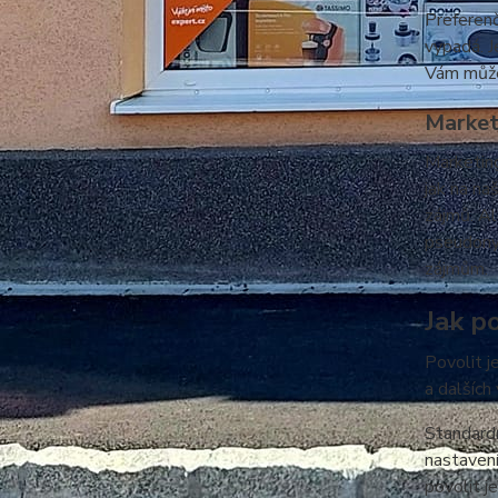
Preferenč
vypadá. J
Vám můžem
Market
Marketing
jak na na
zájmů. Al
pseudonym
zájmům.
Jak po
Povolit j
a dalších
Standardn
nastavení
povolit j